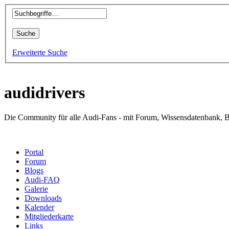
Erweiterte Suche
audidrivers
Die Community für alle Audi-Fans - mit Forum, Wissensdatenbank, B
Portal
Forum
Blogs
Audi-FAQ
Galerie
Downloads
Kalender
Mitgliederkarte
Links