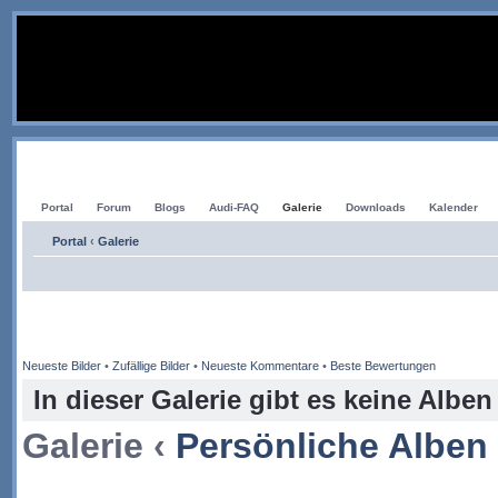
Portal
Forum
Blogs
Audi-FAQ
Galerie
Downloads
Kalender
Portal
‹
Galerie
Neueste Bilder
•
Zufällige Bilder
•
Neueste Kommentare
•
Beste Bewertungen
In dieser Galerie gibt es keine Alben
Galerie ‹
Persönliche Alben 