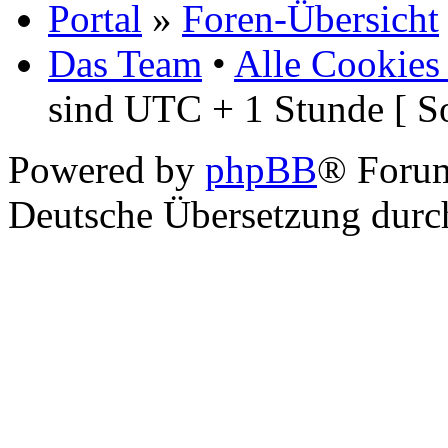
Es haben sich 5136 Mitgl
GeoMap
©
Frank Wies
Portal
»
Foren-Übersicht
Das Team
•
Alle Cookies
sind UTC + 1 Stunde [ S
Powered by
phpBB
® Foru
Deutsche Übersetzung dur