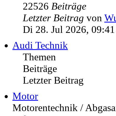
Allgemeines aus den Bere
Szene usw... was nicht di
906
Themen
22526
Beiträge
Letzter Beitrag
von
Wu
Di 28. Jul 2026, 09:41
Audi Technik
Themen
Beiträge