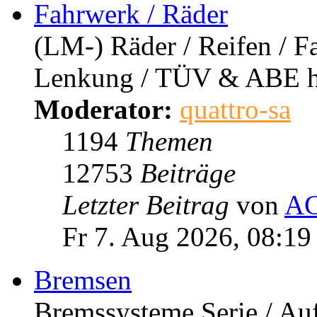
Antrieb
Kupplung / Getriebe / Wel
676
Themen
6257
Beiträge
Letzter Beitrag
von
Pa
Mi 22. Jul 2026, 19:4
Fahrwerk / Räder
(LM-) Räder / Reifen / F