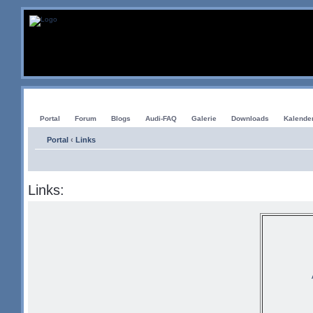
Portal
Forum
Blogs
Audi-FAQ
Galerie
Downloads
Kalende
Portal
‹
Links
Links: