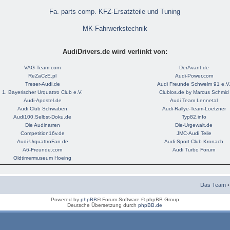
Fa. parts comp. KFZ-Ersatzteile und Tuning
MK-Fahrwerkstechnik
AudiDrivers.de wird verlinkt von:
VAG-Team.com
DerAvant.de
ReZaCzE.pl
Audi-Power.com
Treser-Audi.de
Audi Freunde Schwelm 91 e.V
1. Bayerischer Urquattro Club e.V.
Clublos.de by Marcus Schmid
Audi-Apostel.de
Audi Team Lennetal
Audi Club Schwaben
Audi-Rallye-Team-Loetzner
Audi100.Selbst-Doku.de
Typ82.info
Die Audinarren
Die-Urgewalt.de
Competition16v.de
JMC-Audi Teile
Audi-UrquattroFan.de
Audi-Sport-Club Kronach
A6-Freunde.com
Audi Turbo Forum
Oldtimermuseum Hoeing
Das Team
Powered by
phpBB
® Forum Software © phpBB Group
Deutsche Übersetzung durch
phpBB.de