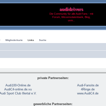
audidrivers
Die Community für alle Audi-Fans - mit
Forum, Wissensdatenbank, Blog,
uvm...
r
Mitgliederkarte
Links
Suche
private Partnerseiten:
Audi100-Online.de
Audi-Fansite.de
AudiC4-online.de.vu
4Ringe.de
Audi Sport Club Illertal e.V.
www.AudiC4.de
gewerbliche Partnerseiten: