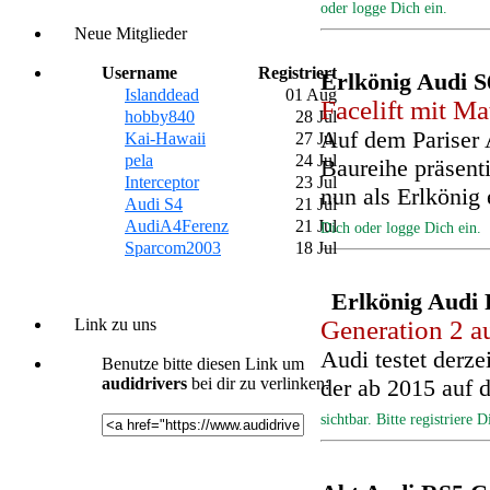
oder logge Dich ein.
Neue Mitglieder
Username
Registriert
Erlkönig Audi S
Islanddead
01 Aug
Facelift mit Ma
hobby840
28 Jul
Kai-Hawaii
27 Jul
Auf dem Pariser 
pela
24 Jul
Baureihe präsent
Interceptor
23 Jul
nun als Erlkönig
Audi S4
21 Jul
AudiA4Ferenz
21 Jul
Dich oder logge Dich ein.
Sparcom2003
18 Jul
Erlkönig Audi 
Link zu uns
Generation 2 a
Benutze bitte diesen Link um
Audi testet derz
audidrivers
bei dir zu verlinken:
der ab 2015 auf
sichtbar. Bitte registriere 