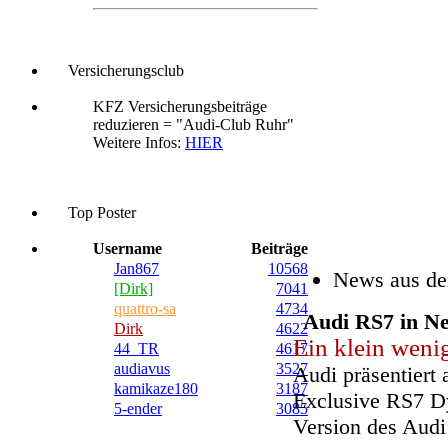
Datenschutzrichtlinie
Versicherungsclub
KFZ Versicherungsbeiträge
reduzieren = "Audi-Club Ruhr"
Weitere Infos:
HIER
Top Poster
Username
Beiträge
Jan867
10568
News aus de
[Dirk]
7041
quattro-sa
4734
Audi RS7 in N
Dirk
4622
44_TR
4617
Ein klein wenig
audiavus
3527
Audi präsentiert
kamikaze180
3187
Exclusive RS7 Dy
5-ender
3085
Version des Aud