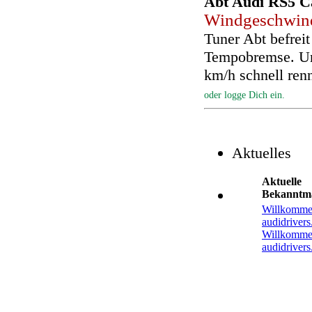
Abt Audi RS5 C
Windgeschwind
Tuner Abt befrei
Tempobremse. Ung
km/h schnell ren
oder logge Dich ein.
Aktuelles
Aktuelle
Bekanntm
Willkomme
audidrivers
Willkomme
audidrivers